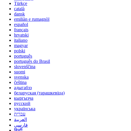
Türkçe
català
dansk
emiliàn e rumagnòl
español
français
hrvatski
italiano
magyar
polski
português
português do Brasil
slovenščina
suomi
svenska
čeština
адыгабзэ
беларуская (тарашкевіца)
кыргызча
русский
українська
עברית
العربية
فارسی
हिन्दी