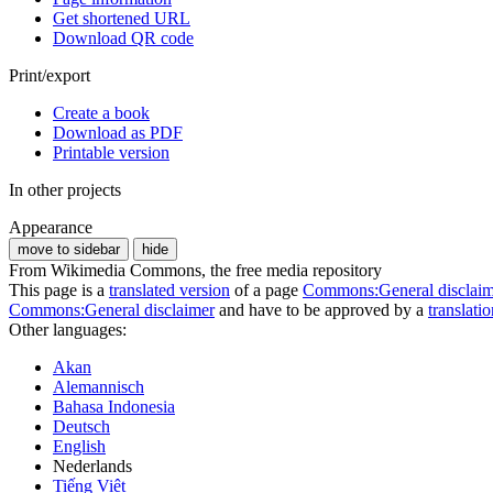
Get shortened URL
Download QR code
Print/export
Create a book
Download as PDF
Printable version
In other projects
Appearance
move to sidebar
hide
From Wikimedia Commons, the free media repository
This page is a
translated version
of a page
Commons:General disclaim
Commons:General disclaimer
and have to be approved by a
translati
Other languages:
Akan
Alemannisch
Bahasa Indonesia
Deutsch
English
Nederlands
Tiếng Việt