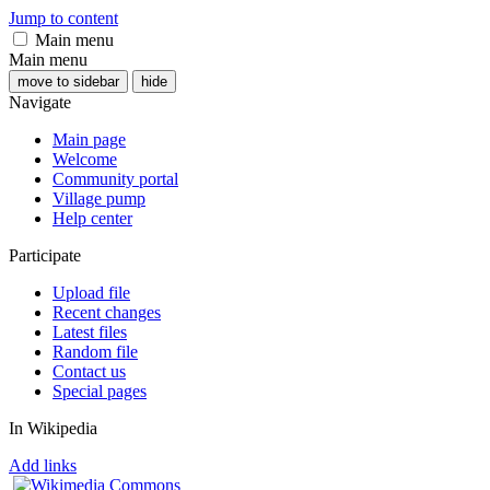
Jump to content
Main menu
Main menu
move to sidebar
hide
Navigate
Main page
Welcome
Community portal
Village pump
Help center
Participate
Upload file
Recent changes
Latest files
Random file
Contact us
Special pages
In Wikipedia
Add links