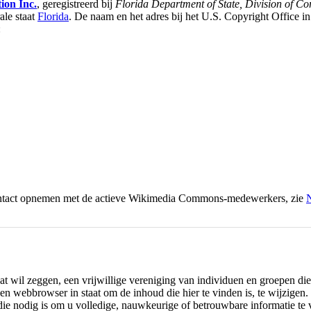
ion Inc.
, geregistreerd bij
Florida Department of State, Division of Co
ale staat
Florida
. De naam en het adres bij het U.S. Copyright Office 
:
contact opnemen met de actieve Wikimedia Commons-medewerkers, zie
N
dat wil zeggen, een vrijwillige vereniging van individuen en groepen 
 een webbrowser in staat om de inhoud die hier te vinden is, te wijzige
die nodig is om u volledige, nauwkeurige of betrouwbare informatie te 