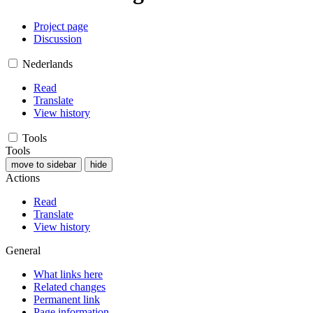
Project page
Discussion
Nederlands
Read
Translate
View history
Tools
Tools
move to sidebar
hide
Actions
Read
Translate
View history
General
What links here
Related changes
Permanent link
Page information