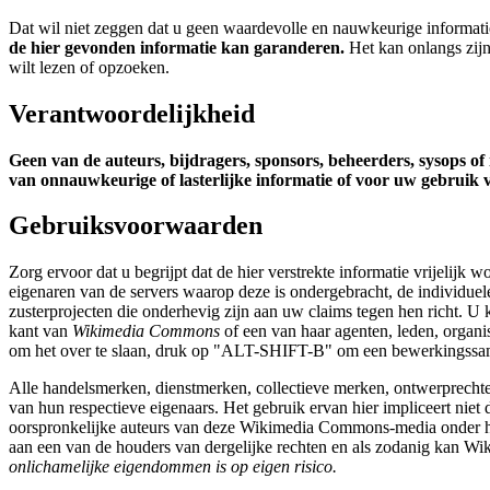
Dat wil niet zeggen dat u geen waardevolle en nauwkeurige informati
de hier gevonden informatie kan garanderen.
Het kan onlangs zijn
wilt lezen of opzoeken.
Verantwoordelijkheid
Geen van de auteurs, bijdragers, sponsors, beheerders, sysops 
van onnauwkeurige of lasterlijke informatie of voor uw gebruik 
Gebruiksvoorwaarden
Zorg ervoor dat u begrijpt dat de hier verstrekte informatie vrijelijk
eigenaren van de servers waarop deze is ondergebracht, de individue
zusterprojecten die onderhevig zijn aan uw claims tegen hen richt. U kr
kant van
Wikimedia Commons
of een van haar agenten, leden, orga
om het over te slaan, druk op "ALT-SHIFT-B" om een bewerkingssame
Alle handelsmerken, dienstmerken, collectieve merken, ontwerprechte
van hun respectieve eigenaars. Het gebruik ervan hier impliceert niet
oorspronkelijke auteurs van deze Wikimedia Commons-media onder he
aan een van de houders van dergelijke rechten en als zodanig kan W
onlichamelijke eigendommen is op eigen risico.