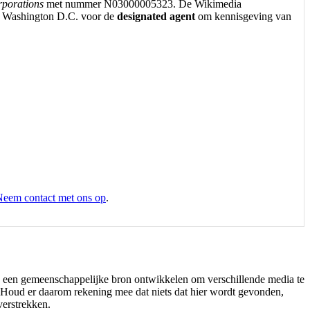
rporations
met nummer N03000005323. De Wikimedia
in Washington D.C. voor de
designated agent
om kennisgeving van
eem contact met ons op
.
die een gemeenschappelijke bron ontwikkelen om verschillende media te
n. Houd er daarom rekening mee dat niets dat hier wordt gevonden,
verstrekken.