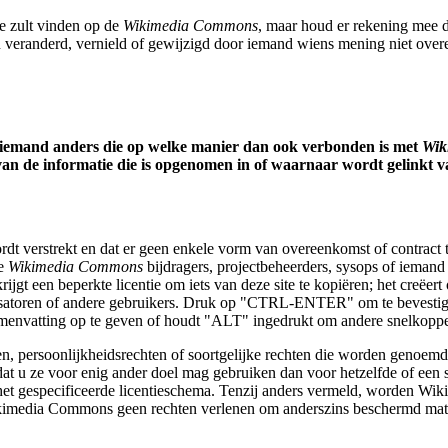
e zult vinden op de
Wikimedia Commons
, maar houd er rekening mee 
 veranderd, vernield of gewijzigd door iemand wiens mening niet over
of iemand anders die op welke manier dan ook verbonden is met
Wik
van de informatie die is opgenomen in of waarnaar wordt gelinkt 
 wordt verstrekt en dat er geen enkele vorm van overeenkomst of contract 
le
Wikimedia Commons
bijdragers, projectbeheerders, sysops of iemand
ijgt een beperkte licentie om iets van deze site te kopiëren; het creëer
nisatoren of andere gebruikers. Druk op "CTRL-ENTER" om te bevestig
nvatting op te geven of houdt "ALT" ingedrukt om andere snelkoppel
n, persoonlijkheidsrechten of soortgelijke rechten die worden genoem
 dat u ze voor enig ander doel mag gebruiken dan voor hetzelfde of een
t gespecificeerde licentieschema. Tenzij anders vermeld, worden Wik
ikimedia Commons geen rechten verlenen om anderszins beschermd mate