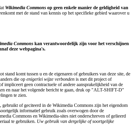
dat
Wikimedia Commons
op geen enkele manier de geldigheid van
eenkomt met de stand van kennis op het specifieke gebied waarover u
imedia Commons
kan verantwoordelijk zijn voor het verschijnen
vanaf deze webpagina's.
tot stand komt tussen u en de eigenaren of gebruikers van deze site, de
 anders die op
enigerlei wijze verbonden
is met dit project of
t of impliceert geen contractuele of andere aansprakelijkheid van de
en en naar het volgende bericht te gaan, druk op "ALT-SHIFT-D"
ingen te zien.
d, gebruikt of geciteerd in de Wikimedia Commons zijn het eigendom
 soortgelijk informatief gebruik zoals overwogen door de
imedia Commons en Wikimedia-sites niet onderschreven of gelieerd
riaal te gebruiken.
Uw gebruik van dergelijke of soortgelijke