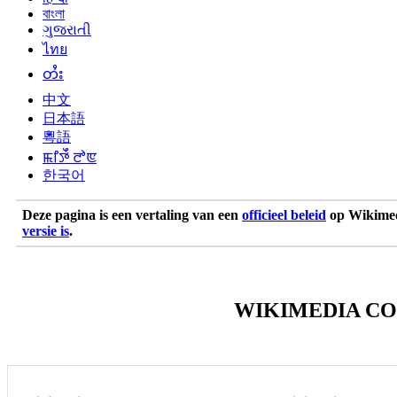
বাংলা
ગુજરાતી
ไทย
တႆး
中文
日本語
粵語
ꯃꯤꯇꯩ ꯂꯣꯟ
한국어
Deze pagina is een vertaling van een
officieel beleid
op Wikimed
versie is
.
WIKIMEDIA C