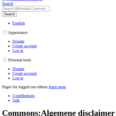
Search
Search
English
Appearance
Donate
Create account
Log in
Personal tools
Donate
Create account
Log in
Pages for logged out editors
learn more
Contributions
Talk
Commons:Algemene disclaimer