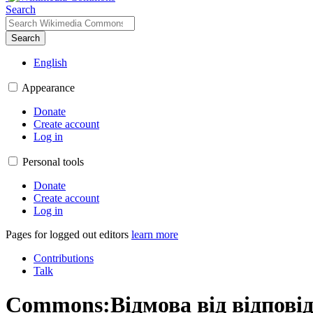
Search
Search
English
Appearance
Donate
Create account
Log in
Personal tools
Donate
Create account
Log in
Pages for logged out editors
learn more
Contributions
Talk
Commons:Відмова від відповід