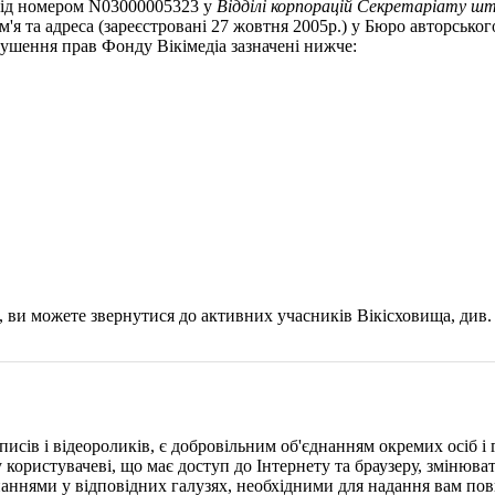
 під номером N03000005323 у
Відділі корпорацій Секретаріату 
'я та адреса (зареєстровані 27 жовтня 2005р.) у Бюро авторськ
ушення прав Фонду Вікімедіа зазначені нижче:
, ви можете звернутися до активних учасників Вікісховища, див
писів і відеороликів, є добровільним об'єднанням окремих осіб 
ористувачеві, що має доступ до Інтернету та браузеру, змінювати 
нями у відповідних галузях, необхідними для надання вам повної