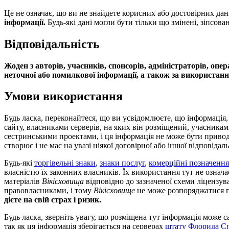
Це не означає, що ви не знайдете корисних або достовірних да
інформації.
Будь-які дані могли бути тільки що змінені, зіпсова
Відповідальність
Жоден з авторів, учасників, спонсорів, адміністраторів, опе
неточної або помилкової інформації, а також за використанн
Умови використання
Будь ласка, переконайтеся, що ви усвідомлюєте, що інформація,
сайту, власниками серверів, на яких він розміщений, учасника
сестринськими проектами, і ця інформація не може бути приводо
створює і не має на увазі ніякої договірної або іншої відповідал
Будь-які
торгівельні знаки
,
знаки послуг
,
комерційні позначення
власністю їх законних власників. Їх використання тут не означ
матеріалів
Вікісховища
відповідно до зазначеної схеми ліцензув
правовласниками, і тому
Вікісховище
не може розпоряджатися п
дієте на свій страх і ризик.
Будь ласка, зверніть увагу, що розміщена тут інформація може са
так як ця інформація зберігається на серверах
штату Флорида
С