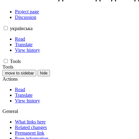
Project page
Discussion
українська
Read
Translate
View history
Tools
Tools
move to sidebar
hide
Actions
Read
Translate
View history
General
What links here
Related changes
Permanent link
Page information