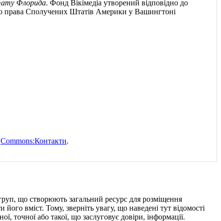
штату Флорида
. Фонд Вікімедіа утворений відповідно до
ого права Сполучених Штатів Америки у Вашингтоні
.
Commons:Контакти
.
і груп, що створюють загальний ресурс для розміщення
його вміст. Тому, зверніть увагу, що наведені тут відомості
, точної або такої, що заслуговує довіри, інформації.