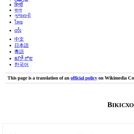
हिन्दी
বাংলা
ગુજરાતી
ไทย
တႆး
中文
日本語
粵語
ꯃꯤꯇꯩ ꯂꯣꯟ
한국어
This page is a translation of an
official policy
on Wikimedia Comm
В
ІКІСХ