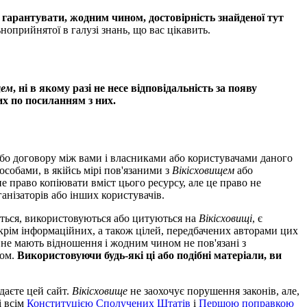
гарантувати, жодним чином, достовірність знайденої тут
ьноприйнятої в галузі знань, що вас цікавить.
щем
, ні в якому разі не несе відповідальність за появу
их по посиланням з них.
и або договору між вами і власниками або користувачами даного
особами, в якійсь мірі пов'язаними з
Вікісховищем
або
 право копіювати вміст цього ресурсу, але це право не
рганізаторів або інших користувачів.
ються, використовуються або цитуються на
Вікісховищі
, є
окрім інформаційних, а також цілей, передбачених авторами цих
 не мають відношення і жодним чином не пов'язані з
вом.
Використовуючи будь-які ці або подібні матеріали, ви
ядаєте цей сайт.
Вікісховище
не заохочує порушення законів, але,
і всім
Конституцією Сполучених Штатів
і
Першою поправкою