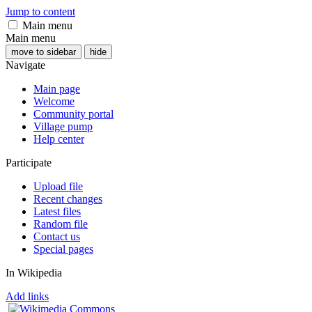
Jump to content
Main menu
Main menu
move to sidebar
hide
Navigate
Main page
Welcome
Community portal
Village pump
Help center
Participate
Upload file
Recent changes
Latest files
Random file
Contact us
Special pages
In Wikipedia
Add links