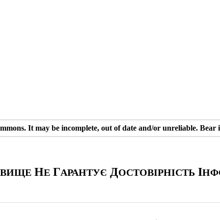
ons. It may be incomplete, out of date and/or unreliable. Bear 
Н
Г
Д
І
ОВИЩЕ
Е
АРАНТУЄ
ОСТОВІРНІСТЬ
НФ