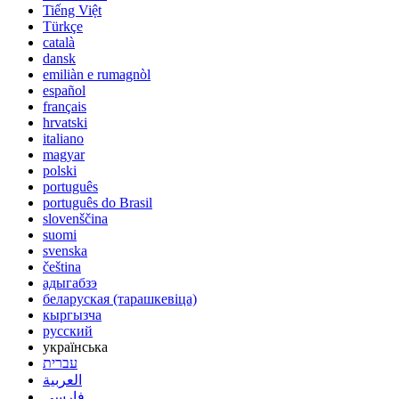
Tiếng Việt
Türkçe
català
dansk
emiliàn e rumagnòl
español
français
hrvatski
italiano
magyar
polski
português
português do Brasil
slovenščina
suomi
svenska
čeština
адыгабзэ
беларуская (тарашкевіца)
кыргызча
русский
українська
עברית
العربية
فارسی