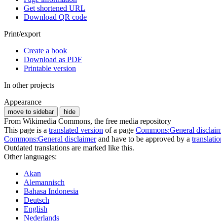
Get shortened URL
Download QR code
Print/export
Create a book
Download as PDF
Printable version
In other projects
Appearance
move to sidebar
hide
From Wikimedia Commons, the free media repository
This page is a
translated version
of a page
Commons:General disclaim
Commons:General disclaimer
and have to be approved by a
translati
Outdated translations are marked like this.
Other languages:
Akan
Alemannisch
Bahasa Indonesia
Deutsch
English
Nederlands