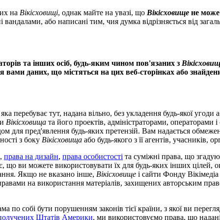
них на
Вікісховищі
, однак майте на увазі, що
Вікісховище
не може 
ні вандалами, або написані тим, чия думка відрізняється від загал
раторів та інших осіб, будь-яким чином пов'язаних з
Вікісхови
я вами даних, що містяться на цих веб-сторінках або знайден
 яка перебуває тут, надана вільно, без укладення будь-якої угод
ми
Вікісховища
та його проектів, адміністраторами, операторами і 
м для пред'явлення будь-яких претензій. Вам надається обмежене
ьності з боку
Вікісховища
або будь-якого з її агентів, учасників, о
,
права на дизайн
,
права особистості
та суміжні права, що згаду
ає, що ви можете використовувати їх для будь-яких інших цілей, 
ання. Якщо не вказано інше,
Вікісховище
і сайти Фонду Вікімедіа
равами на використання матеріалів, захищених авторським пра
ма по собі бути порушенням законів тієї країни, з якої ви перегл
получених Штатів Америки
, ми використовуємо права, що надан