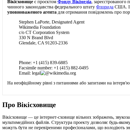
Вікісховище
є проєктом
Фонду Вікімедіа
, зареєстрованого
чинного законодавства федерального штату
Флорида
США. Ім
уповноваженого агента
для отримання повідомлень про пор
Stephen LaPorte, Designated Agent
Wikimedia Foundation
c/o CT Corporation System
330 N Brand Blvd
Glendale, CA 91203-2336
Phone: +1 (415) 839-6885
Facsimile number: +1 (415) 882-0495
Email: legal
wikimedia.org
На неофіційному рівні з питаннями або запитами на інтерв'ю
Про Вікісховище
Вікісховище — це інтернет-сховище вільних зображень, звукоза
мультимедійних файлів. Структура проекту дозволяє будь-якому к
можуть бути не перевіреними професіоналами, що володіють знан